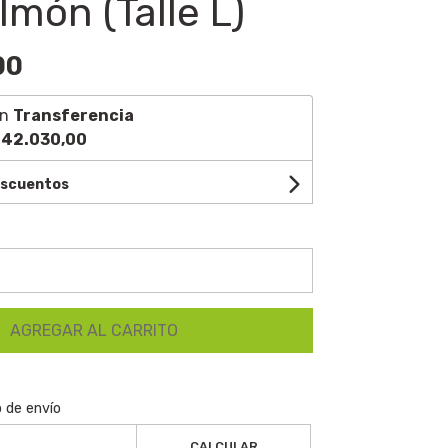
lmón (Talle L)
00
on
Transferencia
42.030,00
escuentos
AGREGAR AL CARRITO
o de envío
CALCULAR