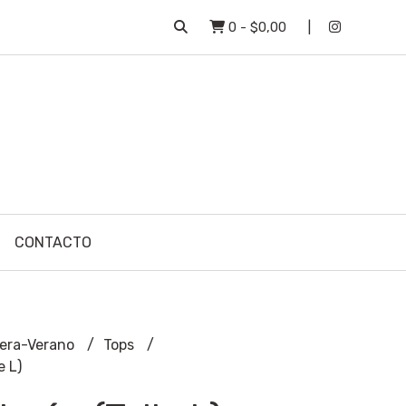
0
-
$0,00
CONTACTO
era-Verano
Tops
e L)