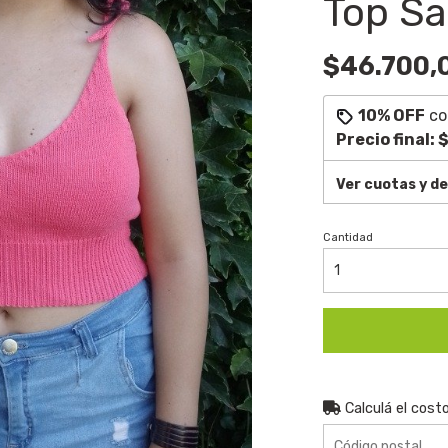
Top Sa
$46.700,
10% OFF
c
Precio final:
$
Ver cuotas y d
Cantidad
Calculá el cost